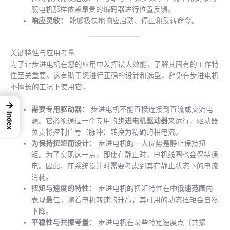
服电机那样依赖昂贵的编码器进行位置反馈。
响应灵敏：
能够极快地响应启动、停止和反转命令。
关键特性与应用考量
为了让步进电机在您的应用中发挥最大效能，了解其固有的工作特
性至关重要。这有助于您进行正确的设计和选型，避免在步进电机
不擅长的工况下使用它。
→
需要专用驱动器：
步进电机不能直接连接到直流或交流电
Index
源。它必须通过一个专用的
步进电机驱动器
来运行，驱动器
负责将控制信号（脉冲）转换为精确的相电流。
为保持扭矩而设计：
步进电机的一大优势是静止保持扭
矩。为了实现这一点，即使在静止时，电机线圈也会保持通
电。因此，在系统设计时需要考虑到其在静止状态下的电流
消耗。
扭矩与速度的特性：
步进电机的扭矩特性在
中低速范围
内
表现最佳。随着电机转速的升高，其可用的动态扭矩会自然
下降。
平稳性与共振考量：
步进电机在某些特定速度点（共振