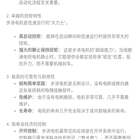
自动化流程至关重要。
2. 卓越的扭矩特性
步进电机是低速运行的“大力士”。
高启动扭矩：
能够在启动瞬间和低速运行时提供非常大的
扭矩。
强大的静止保持扭矩：
这是步进电机的“超级能力”。当线圈
通电但电机静止时，它能提供全额定扭矩来“锁定”位置，抵
抗外力，而不需要机械刹车。
3. 极高的可靠性与耐用性
结构简单坚固：
步进电机是无刷设计，没有电刷或换向器
这些易损耗的物理接触部件。
免维护：
由于没有电刷磨损，电机非常可靠，几乎不需要
维护。
长寿命：
电机的寿命几乎完全取决于其内部轴承的寿命。
4. 简单且经济的控制
开环控制：
步进电机最常见的应用是在开环系统中运行。
控制器只需发送脉冲信号即可（“数步数”），而不需要像伺