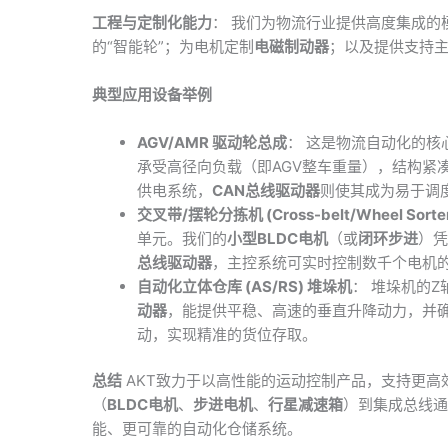
工程与定制化能力
： 我们为物流行业提供高度集成的
的“智能轮”；为电机定制
电磁制动器
；以及提供支持
典型应用设备举例
AGV/AMR 驱动轮总成
： 这是物流自动化的核
承受高径向负载（即AGV整车重量），结构紧
供电系统，
CAN总线驱动器
则使其成为易于调度
交叉带/摆轮分拣机 (Cross-belt/Wheel Sorte
单元。我们的
小型BLDC电机
（或
闭环步进
）凭
总线驱动器
，主控系统可实时控制数千个电机
自动化立体仓库 (AS/RS) 堆垛机
： 堆垛机的
动器
，能提供平稳、高速的垂直升降动力，并确
动，实现精准的货位存取。
总结
AKT致力于以高性能的运动控制产品，支持更高
（
BLDC电机
、
步进电机
、
行星减速箱
）到集成总线通
能、更可靠的自动化仓储系统。