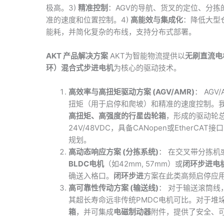
极高。3)
精准控制
：AGV的导航、货叉的定位、分拣
准的速度和位置控制。4)
高能效与集成化
：降低大型
能耗，并简化复杂的布线，支持分布式部署。
AKT 产品解决方案
AKT为智能物流提供以
无刷直流电
环）混合式步进电机
为核心的驱动技术。
高效率与高扭矩驱动方案 (AGV/AMR)
： AG
扭矩（用于启停和爬坡）和精准的速度控制。
高扭矩、高强度的行星齿轮箱
，形成的驱动轮
24V/48VDC，具备CANopen或Ethe
规划。
高动态响应方案 (分拣系统)
： 在交叉带分拣
BLDC电机
（如42mm, 57mm）或
闭环步进电
确送入格口。
闭环步进
方案在此类高频启停应
高可靠性传动方案 (输送线)
： 对于输送滚筒线
其超长寿命远非传统PMDC电机可比。对于堆
箱
，并可集成
电磁制动器
附件，提供了安全、