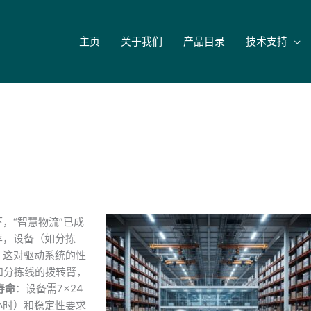
主页
关于我们
产品目录
技术支持
，“智慧物流”已成
率，设备（如分拣
。这对驱动系统的性
和分拣线的拨转臂，
寿命
：设备需7×24
小时）和稳定性要求