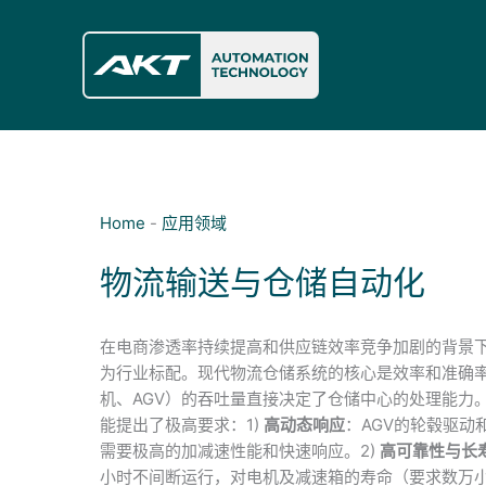
跳
至
内
容
Home
-
应用领域
物流输送与仓储自动化
在电商渗透率持续提高和供应链效率竞争加剧的背景下
为行业标配。现代物流仓储系统的核心是效率和准确
机、AGV）的吞吐量直接决定了仓储中心的处理能力
能提出了极高要求：1)
高动态响应
：AGV的轮毂驱动
需要极高的加减速性能和快速响应。2)
高可靠性与长
小时不间断运行，对电机及减速箱的寿命（要求数万