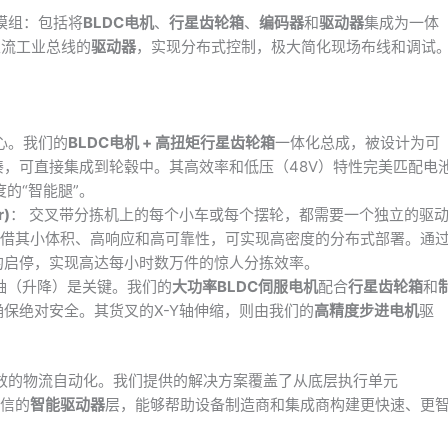
模组：包括将
BLDC电机
、
行星齿轮箱
、
编码器
和
驱动器
集成为一体
主流工业总线的
驱动器
，实现分布式控制，极大简化现场布线和调试
心。我们的
BLDC电机 + 高扭矩行星齿轮箱
一体化总成，被设计为可
凑，可直接集成到轮毂中。其高效率和低压（48V）特性完美匹配电
的“智能腿”。
r)
： 交叉带分拣机上的每个小车或每个摆轮，都需要一个独立的驱
借其小体积、高响应和高可靠性，可实现高密度的分布式部署。通
的启停，实现高达每小时数万件的惊人分拣效率。
Z轴（升降）是关键。我们的
大功率BLDC伺服电机
配合
行星齿轮箱
和
保绝对安全。其货叉的X-Y轴伸缩，则由我们的
高精度步进电机
驱
效的物流自动化。我们提供的解决方案覆盖了从底层执行单元
信的
智能驱动器
层，能够帮助设备制造商和集成商构建更快速、更