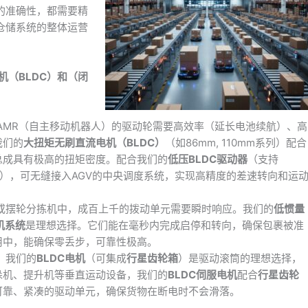
的准确性，都需要精
仓储系统的整体运营
机（BLDC）和（闭
V/AMR（自主移动机器人）的驱动轮需要高效率（延长电池续航）、高
我们的
大扭矩无刷直流电机（BLDC）
（如86mm, 110mm系列）配合
总成具有极高的扭矩密度。配合我们的
低压BLDC驱动器
（支持
rCAT接口），可无缝接入AGV的中央调度系统，实现高精度的差速转向和运
机或摆轮分拣机中，成百上千的拨动单元需要瞬时响应。我们的
低惯量
机系统
是理想选择。它们能在毫秒内完成启停和转向，确保包裹被准
用中，能确保零丢步，可靠性极高。
，我们的
BLDC电机
（可集成
行星齿轮箱
）是驱动滚筒的理想选择，
垛机、提升机等垂直运动设备，我们的
BLDC伺服电机
配合
行星齿轮
可靠、紧凑的驱动单元，确保货物在断电时不会滑落。