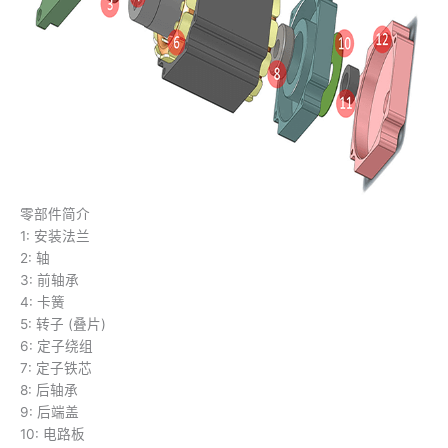
零部件简介
1: 安装法兰
2: 轴
3: 前轴承
4: 卡簧
5: 转子 (叠片)
6: 定子绕组
7: 定子铁芯
8: 后轴承
9: 后端盖
10: 电路板